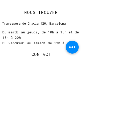
NOUS TROUVER
Travessera de Gràcia 126, Barcelona
Du mardi au jeudi, de 10h à 15h et de
17h à 20h
Du vendredi au samedi de 12h à 20h
CONTACT
+
33 616 46
0 110
loccasionreveebarcelona@gmail.com
© 2023 designed by Very Good