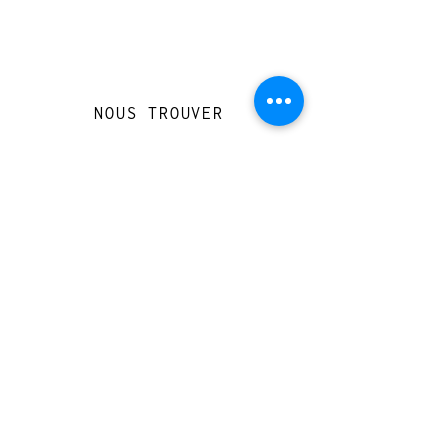
NOUS TROUVER
Travessera de Gràcia 126, Barcelona
Du mardi au jeudi, de 10h à 15h et de
17h à 20h
Du vendredi au samedi de 12h à 20h
CONTACT
+
33 616 46
0 110
loccasionreveebarcelona@gmail.com
© 2023 designed by Very Good