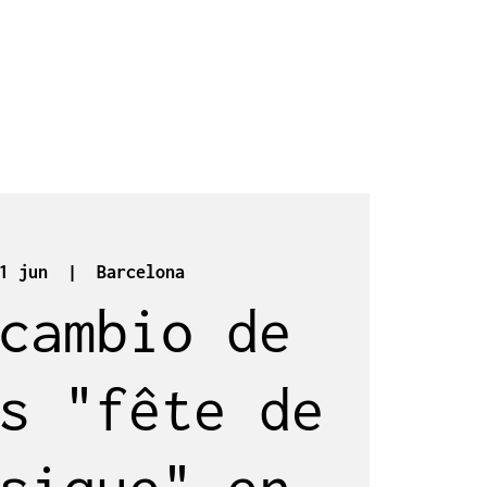
1 jun
  |  
Barcelona
cambio de
s "fête de
sique" en