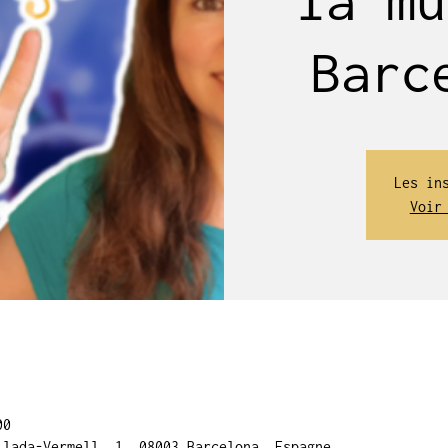
Barc
Les in
Voir
00
llada-Vermell, 1, 08003 Barcelona, Espagne