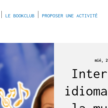
LE BOOKCLUB
PROPOSER UNE ACTIVITÉ
mié, 2
Inter
idioma
la mu