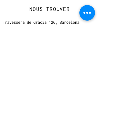
NOUS TROUVER
Travessera de Gràcia 126, Barcelona
Du mardi au jeudi, de 10h à 15h et de
17h à 20h
Du vendredi au samedi de 12h à 20h
CONTACT
+
33 616 46
0 110
loccasionreveebarcelona@gmail.com
© 2023 designed by Very Good