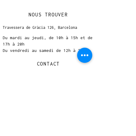
NOUS TROUVER
Travessera de Gràcia 126, Barcelona
Du mardi au jeudi, de 10h à 15h et de
17h à 20h
Du vendredi au samedi de 12h à 20h
CONTACT
+
33 616 46
0 110
loccasionreveebarcelona@gmail.com
© 2023 designed by Very Good