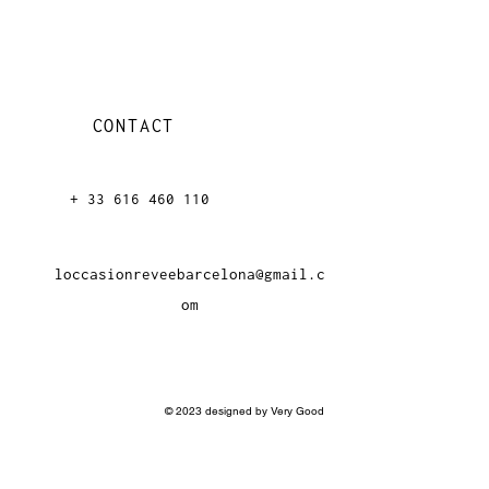
CONTACT
+ 33 616 46
0 110
loccasionreveebarcelona@gmail.c
om
© 2023 designed by Very Good