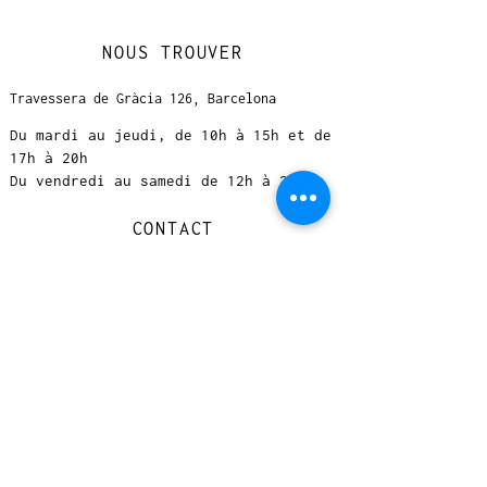
NOUS TROUVER
Travessera de Gràcia 126, Barcelona
Du mardi au jeudi, de 10h à 15h et de
17h à 20h
Du vendredi au samedi de 12h à 20h
CONTACT
+
33 616 46
0 110
loccasionreveebarcelona@gmail.com
© 2023 designed by Very Good