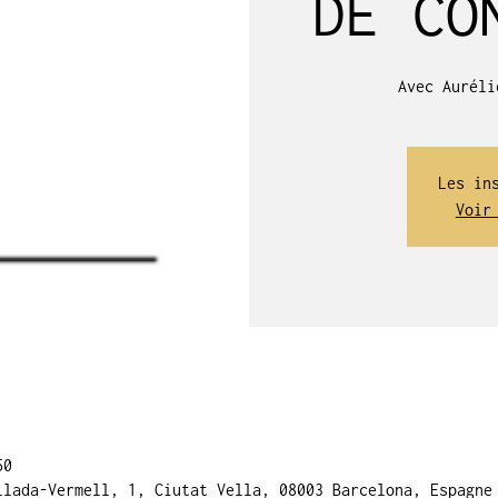
DE CO
Avec Auréli
Les in
Voir
50
llada-Vermell, 1, Ciutat Vella, 08003 Barcelona, Espagne