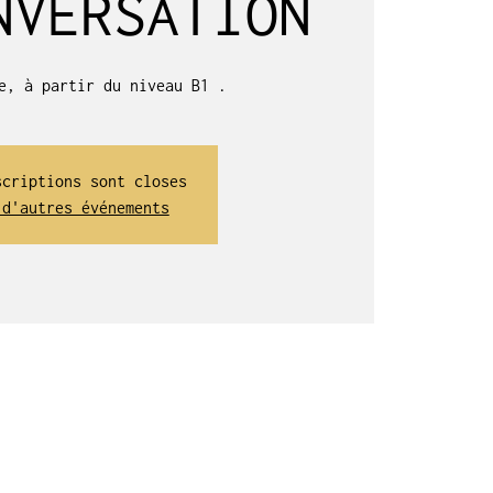
NVERSATION
e, à partir du niveau B1 .
scriptions sont closes
 d'autres événements