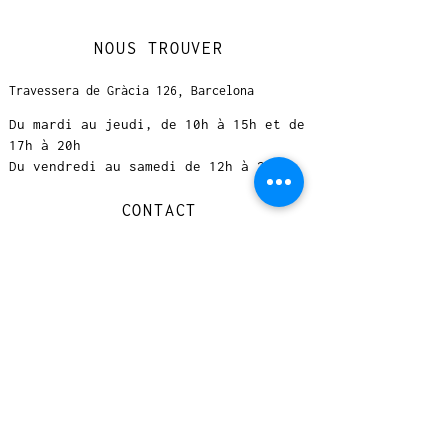
NOUS TROUVER
Travessera de Gràcia 126, Barcelona
Du mardi au jeudi, de 10h à 15h et de
17h à 20h
Du vendredi au samedi de 12h à 20h
CONTACT
+
33 616 46
0 110
loccasionreveebarcelona@gmail.com
© 2023 designed by Very Good