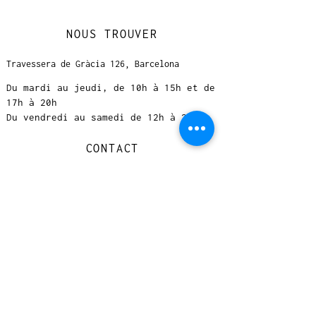
NOUS TROUVER
Travessera de Gràcia 126, Barcelona
Du mardi au jeudi, de 10h à 15h et de
17h à 20h
Du vendredi au samedi de 12h à 20h
CONTACT
+
33 616 46
0 110
loccasionreveebarcelona@gmail.com
© 2023 designed by Very Good