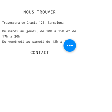
NOUS TROUVER
Travessera de Gràcia 126, Barcelona
Du mardi au jeudi, de 10h à 15h et de
17h à 20h
Du vendredi au samedi de 12h à 20h
CONTACT
+
33 616 46
0 110
loccasionreveebarcelona@gmail.com
© 2023 designed by Very Good