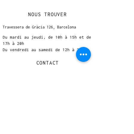
NOUS TROUVER
Travessera de Gràcia 126, Barcelona
Du mardi au jeudi, de 10h à 15h et de
17h à 20h
Du vendredi au samedi de 12h à 20h
CONTACT
+
33 616 46
0 110
loccasionreveebarcelona@gmail.com
© 2023 designed by Very Good