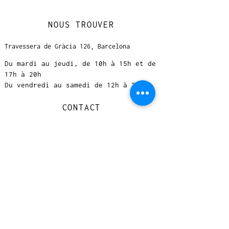
NOUS TROUVER
Travessera de Gràcia 126, Barcelona
Du mardi au jeudi, de 10h à 15h et de
17h à 20h
Du vendredi au samedi de 12h à 20h
CONTACT
+
33 616 46
0 110
loccasionreveebarcelona@gmail.com
© 2023 designed by Very Good