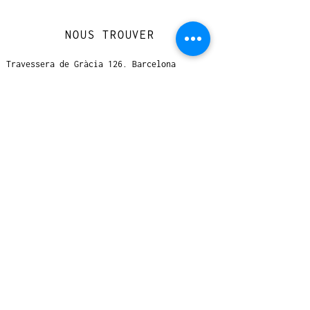
NOUS TROUVER
Travessera de Gràcia 126, Barcelona
Du mardi au jeudi, de 10h à 15h et de
17h à 20h
Du vendredi au samedi de 12h à 20h
CONTACT
+
33 616 46
0 110
loccasionreveebarcelona@gmail.com
© 2023 designed by Very Good