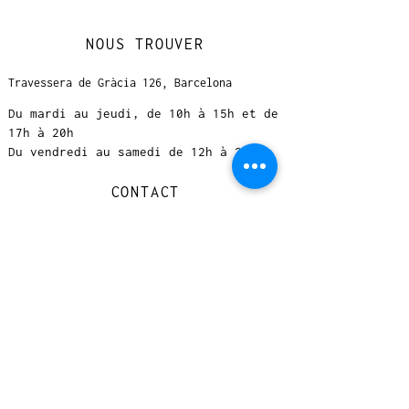
NOUS TROUVER
Travessera de Gràcia 126, Barcelona
Du mardi au jeudi, de 10h à 15h et de
17h à 20h
Du vendredi au samedi de 12h à 20h
CONTACT
+
33 616 46
0 110
loccasionreveebarcelona@gmail.com
© 2023 designed by Very Good