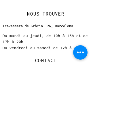
NOUS TROUVER
Travessera de Gràcia 126, Barcelona
Du mardi au jeudi, de 10h à 15h et de
17h à 20h
Du vendredi au samedi de 12h à 20h
CONTACT
+
33 616 46
0 110
loccasionreveebarcelona@gmail.com
© 2023 designed by Very Good