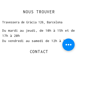
NOUS TROUVER
Travessera de Gràcia 126, Barcelona
Du mardi au jeudi, de 10h à 15h et de
17h à 20h
Du vendredi au samedi de 12h à 20h
CONTACT
+
33 616 46
0 110
loccasionreveebarcelona@gmail.com
© 2023 designed by Very Good