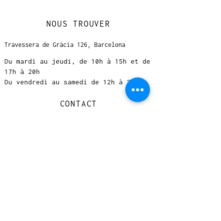
NOUS TROUVER
Travessera de Gràcia 126, Barcelona
Du mardi au jeudi, de 10h à 15h et de
17h à 20h
Du vendredi au samedi de 12h à 20h
CONTACT
+
33 616 46
0 110
loccasionreveebarcelona@gmail.com
© 2023 designed by Very Good