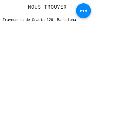
NOUS TROUVER
Travessera de Gràcia 126, Barcelona
Du mardi au jeudi, de 10h à 15h et de
17h à 20h
Du vendredi au samedi de 12h à 20h
CONTACT
+
33 616 46
0 110
loccasionreveebarcelona@gmail.com
© 2023 designed by Very Good