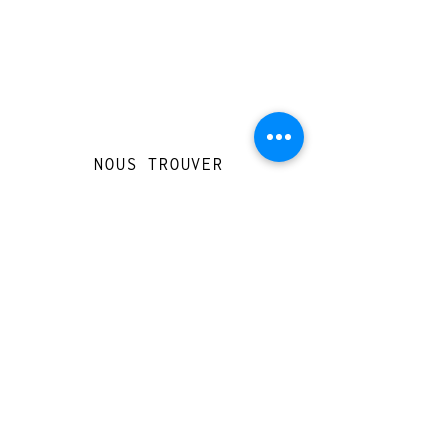
NOUS TROUVER
Travessera de Gràcia 126, Barcelona
Du mardi au jeudi, de 10h à 15h et de
17h à 20h
Du vendredi au samedi de 12h à 20h
CONTACT
+
33 616 46
0 110
loccasionreveebarcelona@gmail.com