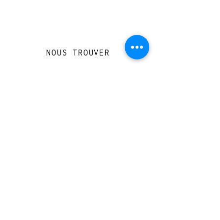
NOUS TROUVER
Travessera de Gràcia 126, Barcelona
Du mardi au jeudi, de 10h à 15h et de
17h à 20h
Du vendredi au samedi de 12h à 20h
CONTACT
+
33 616 46
0 110
loccasionreveebarcelona@gmail.com
© 2023 designed by Very Good