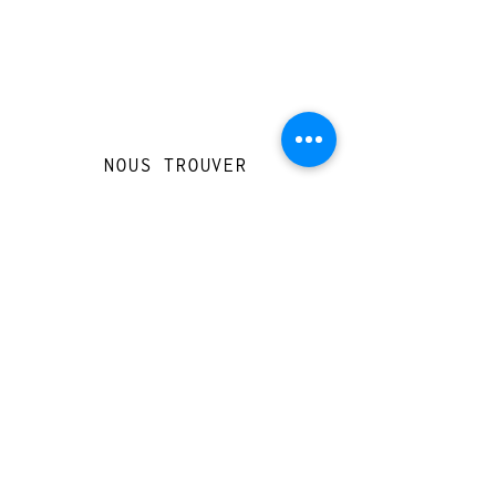
NOUS TROUVER
Travessera de Gràcia 126, Barcelona
Du mardi au jeudi, de 10h à 15h et de
17h à 20h
Du vendredi au samedi de 12h à 20h
CONTACT
+
33 616 46
0 110
loccasionreveebarcelona@gmail.com