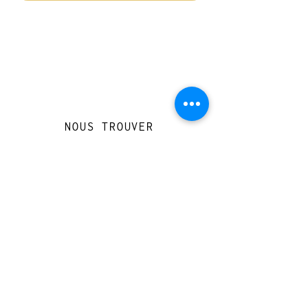
NOUS TROUVER
Travessera de Gràcia 126, Barcelona
Du mardi au jeudi, de 10h à 15h et de
17h à 20h
Du vendredi au samedi de 12h à 20h
CONTACT
+
33 616 46
0 110
loccasionreveebarcelona@gmail.com