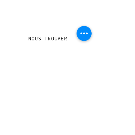
NOUS TROUVER
Travessera de Gràcia 126, Barcelona
Du mardi au jeudi, de 10h à 15h et de
17h à 20h
Du vendredi au samedi de 12h à 20h
CONTACT
+
33 616 46
0 110
loccasionreveebarcelona@gmail.com
© 2023 designed by Very Good