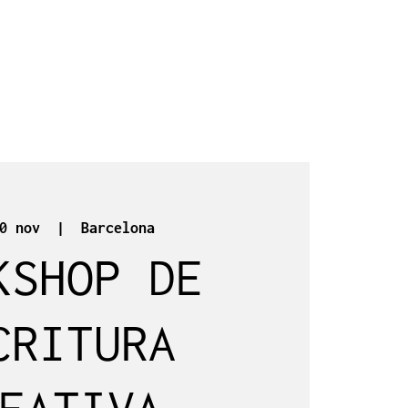
0 nov
  |  
Barcelona
KSHOP DE
CRITURA
EATIVA