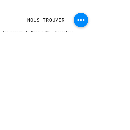
NOUS TROUVER
Travessera de Gràcia 126, Barcelona
Du mardi au jeudi, de 10h à 15h et de
17h à 20h
Du vendredi au samedi de 12h à 20h
CONTACT
+
33 616 46
0 110
loccasionreveebarcelona@gmail.com
© 2023 designed by Very Good