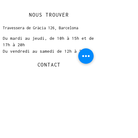
NOUS TROUVER
Travessera de Gràcia 126, Barcelona
Du mardi au jeudi, de 10h à 15h et de
17h à 20h
Du vendredi au samedi de 12h à 20h
CONTACT
+
33 616 46
0 110
loccasionreveebarcelona@gmail.com
© 2023 designed by Very Good