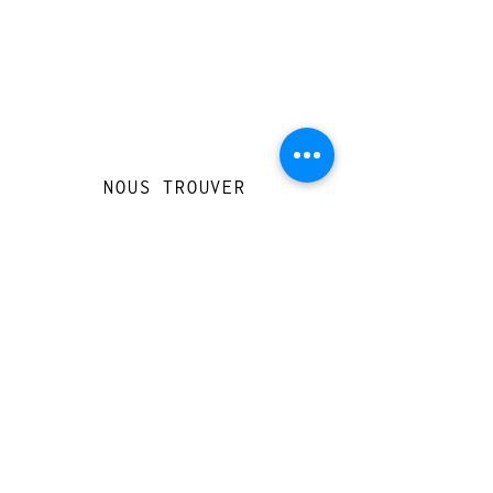
NOUS TROUVER
Travessera de Gràcia 126, Barcelona
Du mardi au jeudi, de 10h à 15h et de
17h à 20h
Du vendredi au samedi de 12h à 20h
CONTACT
+
33 616 46
0 110
loccasionreveebarcelona@gmail.com